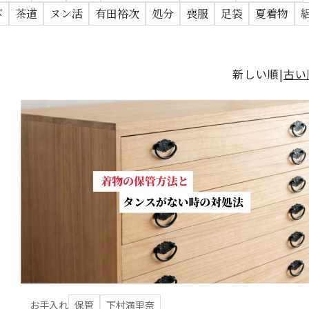
び
茶道
ヌン活
有田裕次
処分
喪服
足袋
夏着物
新しい順
古い
お手入れ
保管
下村満里奈