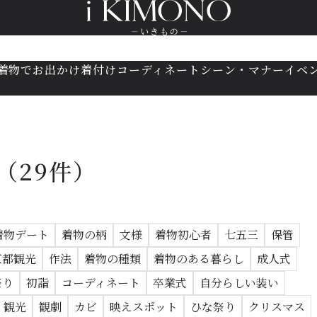
着物でお出かけ
着付け
コーディネート
シーン・マナー
イベ
（29件）
着物デート
着物の柄
文様
着物初心者
七五三
保管
京都観光
作法
着物の種類
着物のある暮らし
成人式
祭り
初詣
コーディネート
卒業式
自分らしい装い
観光
観劇
カビ
映えスポット
ひな祭り
クリスマス