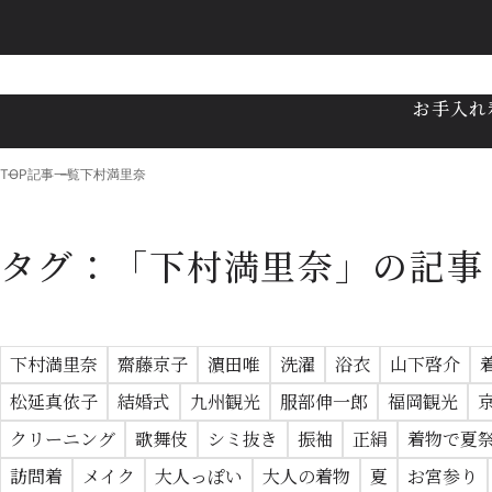
お手入れ
TOP
記事一覧
下村満里奈
タグ：「下村満里奈」の記事
下村満里奈
齋藤京子
濵田唯
洗濯
浴衣
山下啓介
松延真依子
結婚式
九州観光
服部伸一郎
福岡観光
クリーニング
歌舞伎
シミ抜き
振袖
正絹
着物で夏
訪問着
メイク
大人っぽい
大人の着物
夏
お宮参り