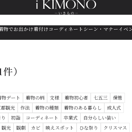
着物でお出かけ
着付け
コーディネート
シーン・マナー
イベ
1件）
着物デート
着物の柄
文様
着物初心者
七五三
保管
京都観光
作法
着物の種類
着物のある暮らし
成人式
祭り
初詣
コーディネート
卒業式
自分らしい装い
観光
観劇
カビ
映えスポット
ひな祭り
クリスマス