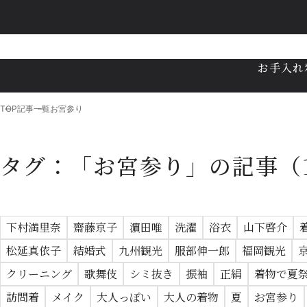
お手入れ
TOP
記事一覧
お宮参り
タグ：「お宮参り」の記事
（
下村満里奈
齋藤京子
濵田唯
洗濯
浴衣
山下啓介
松延真依子
結婚式
九州観光
服部伸一郎
福岡観光
クリーニング
歌舞伎
シミ抜き
振袖
正絹
着物で夏
訪問着
メイク
大人っぽい
大人の着物
夏
お宮参り