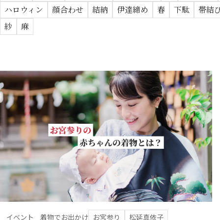
ハロウィン
顔合わせ
結納
伊達締め
春
下駄
帯結
紗
麻
イベント
着物でお出かけ
お宮参り
松延真依子