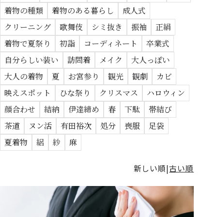
着物の種類
着物のある暮らし
成人式
クリーニング
歌舞伎
シミ抜き
振袖
正絹
着物で夏祭り
初詣
コーディネート
卒業式
自分らしい装い
訪問着
メイク
大人っぽい
大人の着物
夏
お宮参り
観光
観劇
カビ
映えスポット
ひな祭り
クリスマス
ハロウィン
顔合わせ
結納
伊達締め
春
下駄
帯結び
茶道
ヌン活
有田裕次
処分
喪服
足袋
夏着物
絽
紗
麻
新しい順
古い順