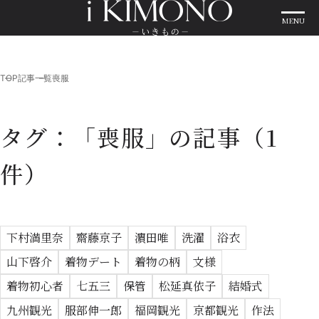
MENU
TOP
記事一覧
喪服
タグ：「喪服」の記事
（1
件）
下村満里奈
齋藤京子
濵田唯
洗濯
浴衣
山下啓介
着物デート
着物の柄
文様
着物初心者
七五三
保管
松延真依子
結婚式
九州観光
服部伸一郎
福岡観光
京都観光
作法