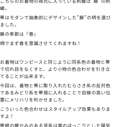
こちらのお着物の襟元に入っている刺繍は
”
藤
”
の刺
繍。
帯はモダンで抽象的にデザインした
”
藤
”
の柄を選び
ました。
藤の季節は「春」
柄でまず春を意識させてくれますね！
お着物はワンピースと同じように同系色の着物と帯
で切れ目をなくすと、より小物の色合わせを引き立
てることが出来ます。
今回は、着物と帯に取り入れたむらさき系の反対色
であるみどり系を帯揚に入れることで目線の高い位
置にメリハリを利かせました。
こういった色合わせはスタイルアップ効果もありま
すよ！
帯締の暖かみのある茶系は春のほっこりとした陽気